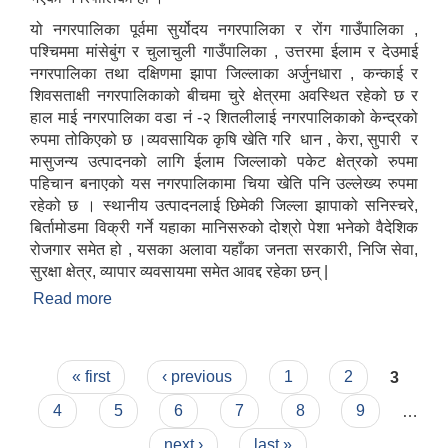
यो नगरपालिका पूर्वमा सुर्योदय नगरपालिका र रोंग गाउँपालिका ,
पश्चिममा मांसेबुंग र चुलाचुली गाउँपालिका , उत्तरमा ईलाम र देउमाई
नगरपालिका तथा दक्षिणमा झापा जिल्लाका अर्जुनधारा , कन्काई र
शिवसताक्षी नगरपालिकाको बीचमा चुरे क्षेत्रमा अवस्थित रहेको छ र
हाल माई नगरपालिका वडा नं -२ शितलीलाई नगरपालिकाको केन्द्रको
रुपमा तोकिएको छ ।व्यवसायिक कृषि खेति गरि धान , केरा, सुपारी र
मासुजन्य उत्पादनको लागि ईलाम जिल्लाको पकेट क्षेत्रको रुपमा
पहिचान बनाएको यस नगरपालिकामा चिया खेति पनि उल्लेख्य रुपमा
रहेको छ । स्थानीय उत्पादनलाई छिमेकी जिल्ला झापाको सनिस्चरे,
बिर्तामोडमा विक्री गर्ने यहाका मानिसरुको दोश्रो पेशा भनेको वैदेशिक
रोजगार समेत हो , यसका अलावा यहाँका जनता सरकारी, निजि सेवा,
सुरक्षा क्षेत्र, व्यापार व्यवसायमा समेत आवद्द रहेका छन् |
Read more
about माई नगरपालिकाको छोटो परिचय
Pages
« first
‹ previous
1
2
3
4
5
6
7
8
9
…
next ›
last »