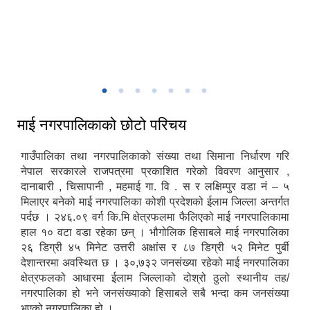
माई नगरपालिकाको नगर सभा तथा बजेट अधिवेशन
माई नगरपालिका - प्रवेशद्वार शुक्रबारे इलाम
चिलिङकोट चियाबगान
माई नगरपालिकाद्वारा आयोजित सार्वजनिक सुनुवाई कार्यक्रम
माई नगरपालिकाको छोटो परिचय
गाउँपालिका तथा नगरपालिकाको संख्या तथा सिमाना निर्धारण गरि
नेपाल सरकारले राजपत्रमा प्रकाशित गरेको विवरण आनुसार ,
दानाबारी , चिसापानी , महमाई गा. वि . स र लक्षिम्पुर वडा नं – ५
मिलाएर बनेको माई नगरपालिका कोशी प्रदेशको ईलाम जिल्ला अन्तर्गत
पर्दछ । २४६.०९ वर्ग कि.मि क्षेत्रफलमा फैलिएको माई नगरपालिकामा
हाल १० वटा वडा रहेका छन् । भौगोलिक हिसाबले माई नगरपालिका
२६ डिग्री ४५ मिनेट उत्तरी अक्षांस र ८७ डिग्री ५२ मिनेट पुर्बी
देशान्तरमा अवस्थित छ । ३०,७३२ जनसंख्या रहेको माई नगरपालिका
क्षेत्रफलको आधारमा ईलाम जिल्लाको दोश्रो ठुलो स्थानीय तह/
नगरपालिका हो भने जनसंख्याको हिसाबले सबै भन्दा कम जनसंख्या
भएको नगरपालिका हो ।