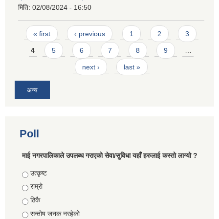
मिति:
02/08/2024 - 16:50
Pages
« first
‹ previous
1
2
3
4
5
6
7
8
9
…
next ›
last »
अन्य
Poll
माई नगरपालिकाले उपलब्ध गराएको सेवा/सुविधा यहाँ हरुलाई कस्तो लाग्यो ?
Choices
उत्कृष्ट
राम्रो
ठिकै
सन्तोष जनक नरहेको